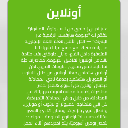
أونلاين
عايز تدرس إنجليزي من البيت وتوفّر المشوار؟
بنقدّم لك "دبلومة هارفست الرقمية عبر
الإنترنت" — الحل الأمثل لتعلّم اللغة الإنجليزية
من راحة منزلك، مع جميع مزايا شهاداتنا
المتوفرة داخل الفرع، واللي دلوقتي بقت متاحة
بالكامل أونلاين! تفاصيل الدبلومة: محاضرات حيّة
تفاعلية. نفس محتوى دبلومات الفروع، لكن
أونلاين. هتمتحن معانا أونلاين من خلال اللابتوب
أو الموبايل. هتستفيد بخدمة نادي المحادثة
ديجيتال أونلاين كل أسبوع. هتقدر تحضر
محاضرات إضافية مجانية لتقوية مهاراتك في
المحادثة، من خلال ورش المحادثة الأمريكية.
كل اللي هتحتاجه: كمبيوتر أو لابتوب أو موبايل،
واتصال قوي بالإنترنت، ومكان هادئ. السعر:
بيختلف حسب اختيارك لنوع الدبلومة. المواعيد:
بتحضر يومين أسبوعيًا، بيتم تحديدهم أثناء الحجز.