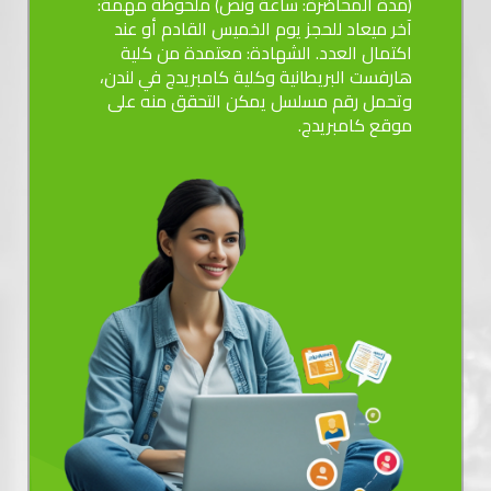
(مدة المحاضرة: ساعة ونص) ملحوظة مهمة:
آخر ميعاد للحجز يوم الخميس القادم أو عند
اكتمال العدد. الشهادة: معتمدة من كلية
هارفست البريطانية وكلية كامبريدج في لندن،
وتحمل رقم مسلسل يمكن التحقق منه على
موقع كامبريدج.