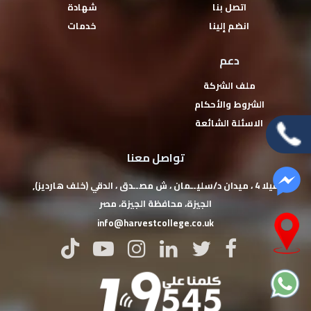
اتصل بنا
شهادة
انضم إلينا
خدمات
دعم
ملف الشركة
الشروط والأحكام
الاسئلة الشائعة
تواصل معنا
فيلا 4 ، ميدان د/سليــمان ، ش مصــدق ، الدقي (خلف هارديز),
‏الجيزة‏، ‏محافظة الجيزة‏، ‏مصر‏
info@harvestcollege.co.uk