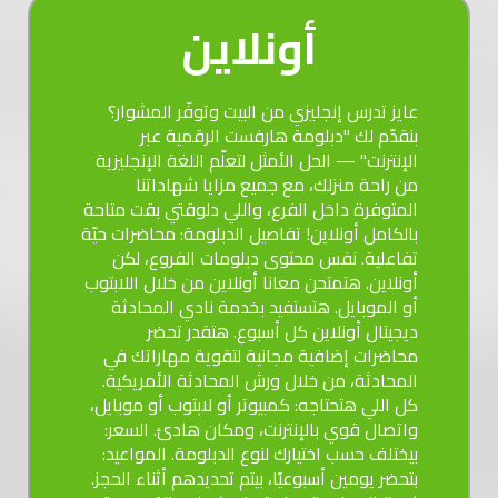
أونلاين
عايز تدرس إنجليزي من البيت وتوفّر المشوار؟
بنقدّم لك "دبلومة هارفست الرقمية عبر
الإنترنت" — الحل الأمثل لتعلّم اللغة الإنجليزية
من راحة منزلك، مع جميع مزايا شهاداتنا
المتوفرة داخل الفرع، واللي دلوقتي بقت متاحة
بالكامل أونلاين! تفاصيل الدبلومة: محاضرات حيّة
تفاعلية. نفس محتوى دبلومات الفروع، لكن
أونلاين. هتمتحن معانا أونلاين من خلال اللابتوب
أو الموبايل. هتستفيد بخدمة نادي المحادثة
ديجيتال أونلاين كل أسبوع. هتقدر تحضر
محاضرات إضافية مجانية لتقوية مهاراتك في
المحادثة، من خلال ورش المحادثة الأمريكية.
كل اللي هتحتاجه: كمبيوتر أو لابتوب أو موبايل،
واتصال قوي بالإنترنت، ومكان هادئ. السعر:
بيختلف حسب اختيارك لنوع الدبلومة. المواعيد:
بتحضر يومين أسبوعيًا، بيتم تحديدهم أثناء الحجز.