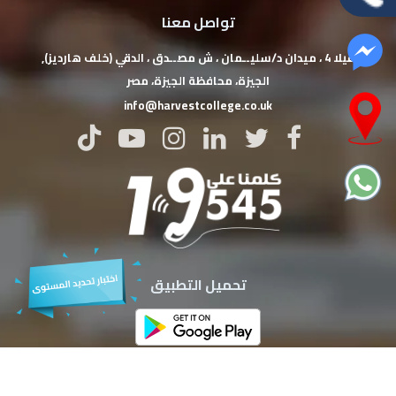
تواصل معنا
فيلا 4 ، ميدان د/سليــمان ، ش مصــدق ، الدقي (خلف هارديز),
‏الجيزة‏، ‏محافظة الجيزة‏، ‏مصر‏
info@harvestcollege.co.uk
تحميل التطبيق