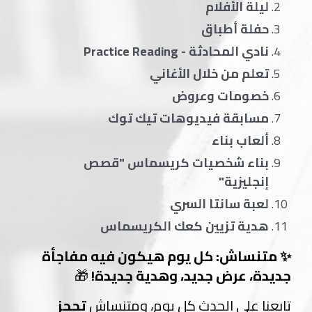
ليلة الأفلام
حفلة أطباق
نادي المحادثة - Practice Reading
تعلم من خلال الأغاني
خصومات وعروض
مسابقة فيديوهات تيك توك
ألعاب بناء
بناء شخصيات كريسماس "قصص
إنجليزية"
لعبة سانتا السري
هدية تزيين كعك الكريسماس
✨ متنساش: كل يوم هيكون فيه مفاجأة
جديدة، عرض جديد، وهدية جديدة!
🎁
تابعنا على الحدث كل يوم، ومتنساش
تحجز