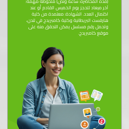
(مدة المحاضرة: ساعة ونص) ملحوظة مهمة:
آخر ميعاد للحجز يوم الخميس القادم أو عند
اكتمال العدد. الشهادة: معتمدة من كلية
هارفست البريطانية وكلية كامبريدج في لندن،
وتحمل رقم مسلسل يمكن التحقق منه على
موقع كامبريدج.