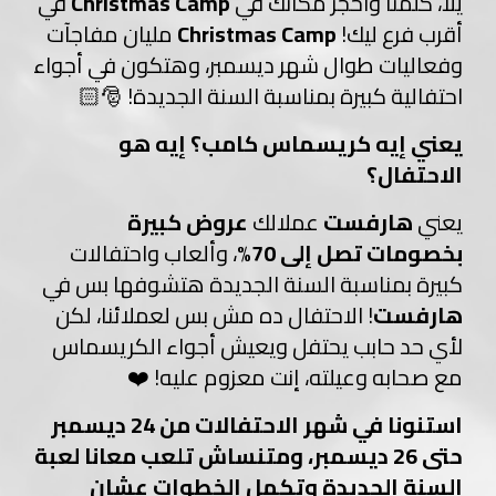
يلا، كلمنا واحجز مكانك في
Christmas Camp
في
أقرب فرع ليك!
Christmas Camp
مليان مفاجآت
وفعاليات طوال شهر ديسمبر، وهتكون في أجواء
احتفالية كبيرة بمناسبة السنة الجديدة! 🎅🏻
يعني إيه كريسماس كامب؟ إيه هو
الاحتفال؟
يعني
هارفست
عملالك
عروض كبيرة
بخصومات تصل إلى 70%
، وألعاب واحتفالات
كبيرة بمناسبة السنة الجديدة هتشوفها بس في
هارفست
! الاحتفال ده مش بس لعملائنا، لكن
لأي حد حابب يحتفل ويعيش أجواء الكريسماس
مع صحابه وعيلته، إنت معزوم عليه! ❤️
استنونا في شهر الاحتفالات من 24 ديسمبر
حتى 26 ديسمبر، ومتنساش تلعب معانا لعبة
السنة الجديدة وتكمل الخطوات عشان