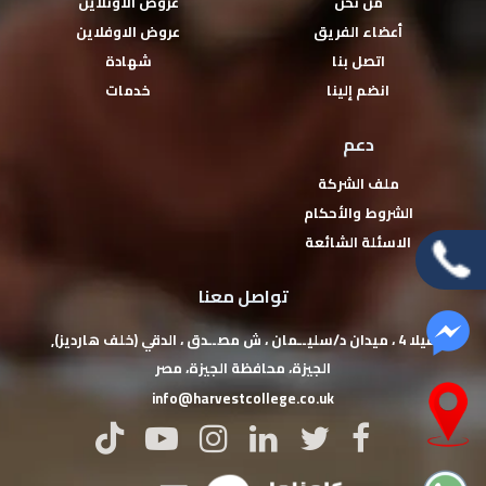
من نحن
عروض الاونلاين
أعضاء الفريق
عروض الاوفلاين
اتصل بنا
شهادة
انضم إلينا
خدمات
دعم
ملف الشركة
الشروط والأحكام
الاسئلة الشائعة
تواصل معنا
فيلا 4 ، ميدان د/سليــمان ، ش مصــدق ، الدقي (خلف هارديز),
‏الجيزة‏، ‏محافظة الجيزة‏، ‏مصر‏
info@harvestcollege.co.uk