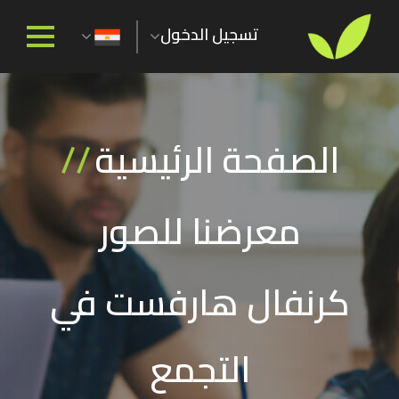
تسجيل الدخول
الصفحة الرئيسية
//
معرضنا للصور
كرنفال هارفست في
التجمع