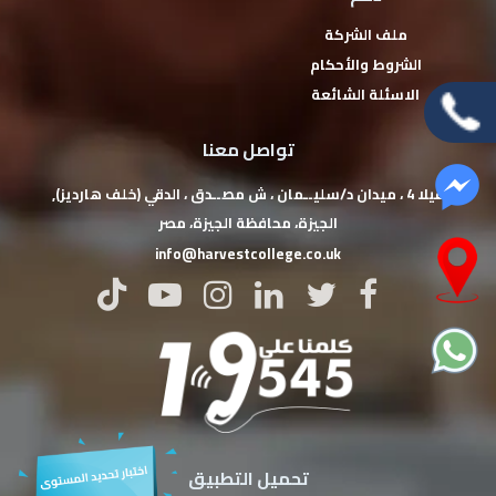
ملف الشركة
الشروط والأحكام
الاسئلة الشائعة
تواصل معنا
فيلا 4 ، ميدان د/سليــمان ، ش مصــدق ، الدقي (خلف هارديز),
‏الجيزة‏، ‏محافظة الجيزة‏، ‏مصر‏
info@harvestcollege.co.uk
تحميل التطبيق