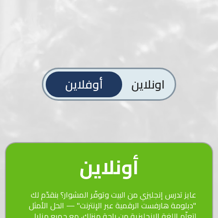
اونلاين
أوفلاين
أونلاين
عايز تدرس إنجليزي من البيت وتوفّر المشوار؟ بنقدّم لك
"دبلومة هارفست الرقمية عبر الإنترنت" — الحل الأمثل
لتعلّم اللغة الإنجليزية من راحة منزلك، مع جميع مزايا