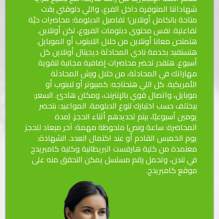
شهاداتنا المتوفرة داخل الفرع، واللي دلوقتي بقت
متاحة بالكامل أونلاين! تفاصيل الدبلومة: محاضرات حيّة
تفاعلية. نفس محتوى دبلومات الفروع، لكن أونلاين.
هتمتحن معانا أونلاين من خلال اللابتوب أو الموبايل.
هتستفيد بخدمة نادي المحادثة ديجيتال أونلاين كل
أسبوع. هتقدر تحضر محاضرات إضافية مجانية لتقوية
مهاراتك في المحادثة، من خلال ورش المحادثة
الأمريكية. كل اللي هتحتاجه: كمبيوتر أو لابتوب أو
موبايل، واتصال قوي بالإنترنت، ومكان هادئ. السعر:
بيختلف حسب اختيارك لنوع الدبلومة. المواعيد: بتحضر
يومين أسبوعيًا، بيتم تحديدهم أثناء الحجز. (مدة
المحاضرة: ساعة ونص) ملحوظة مهمة: آخر ميعاد للحجز
يوم الخميس القادم أو عند اكتمال العدد. الشهادة:
معتمدة من كلية هارفست البريطانية وكلية كامبريدج
في لندن، وتحمل رقم مسلسل يمكن التحقق منه على
موقع كامبريدج.