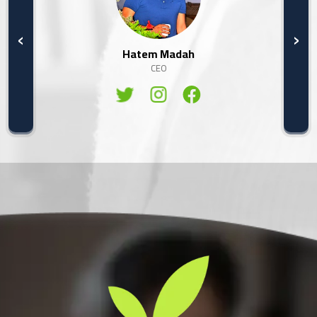
‹
›
Hatem Madah
CEO