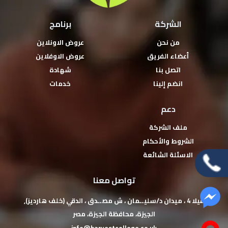
الشركة
برنامج
من نحن
عروض الاونلاين
أعضاء الفريق
عروض الاوفلاين
اتصل بنا
شهادة
انضم إلينا
خدمات
دعم
ملف الشركة
الشروط والأحكام
الاسئلة الشائعة
تواصل معنا
فيلا 4 ، ميدان د/سليــمان ، ش مصــدق ، الدقي (خلف هارديز),
‏الجيزة‏، ‏محافظة الجيزة‏، ‏مصر‏